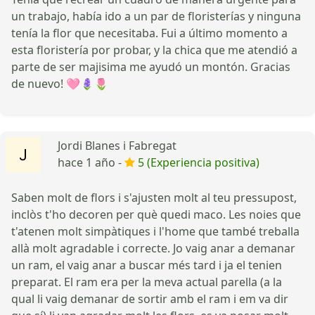
un trabajo, había ido a un par de floristerías y ninguna
tenía la flor que necesitaba. Fui a último momento a
esta floristería por probar, y la chica que me atendió a
parte de ser majisima me ayudó un montón. Gracias
de nuevo! 🩷🪻🌷
Jordi Blanes i Fabregat
hace 1 año -
5 (Experiencia positiva)
Saben molt de flors i s'ajusten molt al teu pressupost,
inclòs t'ho decoren per què quedi maco. Les noies que
t'atenen molt simpàtiques i l'home que també treballa
allà molt agradable i correcte. Jo vaig anar a demanar
un ram, el vaig anar a buscar més tard i ja el tenien
preparat. El ram era per la meva actual parella (a la
qual li vaig demanar de sortir amb el ram i em va dir