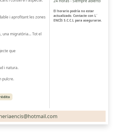
ant i conservi l'aspecte.
24 Horas - Siempre abierto
El horario podría no estar
actualizado. Contacte con L´
able i aprofitant les zones
ENCÍS S.C.C.L para asegurarse.
una migratòria... Tot el
jecte que
d i natura.
n pulcre.
rédito
ineriaencis@hotmail.com