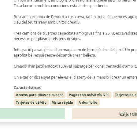
Un bon manteniment amb bons professionals fa que el jardí no perdi l'enc
Tot a la carta amb les condicions establertes pel client.
Buscar l'harmonia de l'entorn a casa teva, tapant tot allò que no és agrad
clau del teu terreny amb un toc creatiu.
Tres camions de diverses capacitats amb grues fins a 25 m, excavadores, 
necessari per plasmar els teus desitjos.
Integració paisatgística d'un magatzem de formigó dins del jardí. Un pro
aprofita bé l'espai sense deixar de crear bellesa.
Creació d'un jardí enfocat 100% al paisatge per donar sensació d'amplitu
Un exterior dissenyat per elevar el disseny de la mansió i crear un entor
Características:
Acceso para sillas de ruedas
Pagos con móvil vía NFC
Tarjetas de c
Tarjetas de débito
Visita rápida
A domicilio
jard