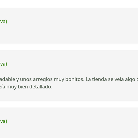
iva)
iva)
dable y unos arreglos muy bonitos. La tienda se veía algo 
ía muy bien detallado.
iva)