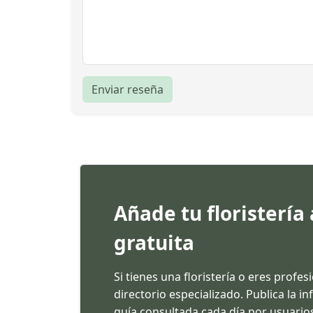
Enviar reseña
Añade tu floristería
gratuita
Si tienes una floristería o eres profes
directorio especializado. Publica la 
guía consultada cada día por usuarios