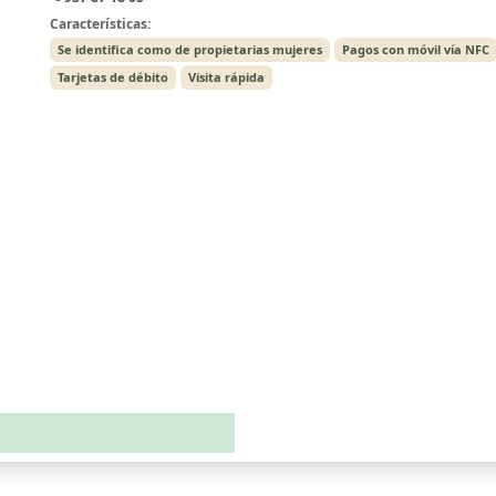
Características:
Se identifica como de propietarias mujeres
Pagos con móvil vía NFC
Tarjetas de débito
Visita rápida