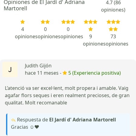
Opiniones de El Jardí d' Adriana
4.7 (86
Martorell
opiniones)
4
0
0
opiniones
opiniones
opiniones
9
73
opiniones
opiniones
Judith Gijón
hace 11 meses -
5 (Experiencia positiva)
L’atenció va ser excel·lent, molt propera i amable. Vaig
agafar flors seques i eren realment precioses, de gran
qualitat. Molt recomanable
Respuesta de
El Jardí d' Adriana Martorell
Gracias ☺️❤️