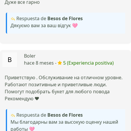
Дуже все гарно
Respuesta de
Besos de Flores
Дякуємо вам за ваш відгук 🩷
Boler
hace 8 meses -
5 (Experiencia positiva)
Приветствую . Обслуживание на отличном уровне.
Работают позитивные и приветливые люди.
Помогут подобрать букет для любого повода
Рекомендую ❤️
Respuesta de
Besos de Flores
Мы благодарны вам за высокую оценку нашей
работы 🩷