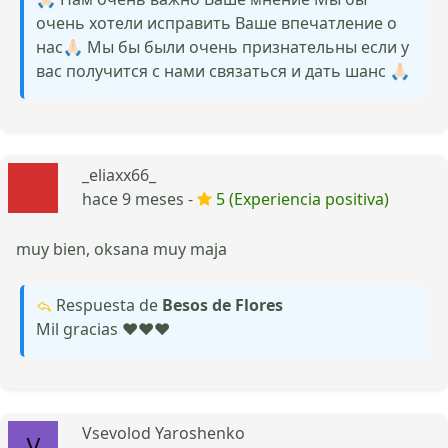
очень хотели исправить Ваше впечатление о
нас🙏🏻 Мы бы были очень признательны если у
вас получится с нами связаться и дать шанс 🙏🏻
_eliaxx66_
hace 9 meses -
5 (Experiencia positiva)
muy bien, oksana muy maja
Respuesta de
Besos de Flores
Mil gracias ❤️❤️❤️
Vsevolod Yaroshenko