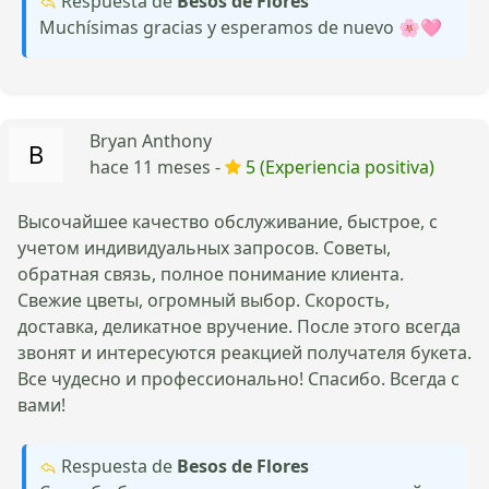
Respuesta de
Besos de Flores
Muchísimas gracias y esperamos de nuevo 🌸🩷
Bryan Anthony
hace 11 meses -
5 (Experiencia positiva)
Высочайшее качество обслуживание, быстрое, с
учетом индивидуальных запросов. Советы,
обратная связь, полное понимание клиента.
Свежие цветы, огромный выбор. Скорость,
доставка, деликатное вручение. После этого всегда
звонят и интересуются реакцией получателя букета.
Все чудесно и профессионально! Спасибо. Всегда с
вами!
Respuesta de
Besos de Flores