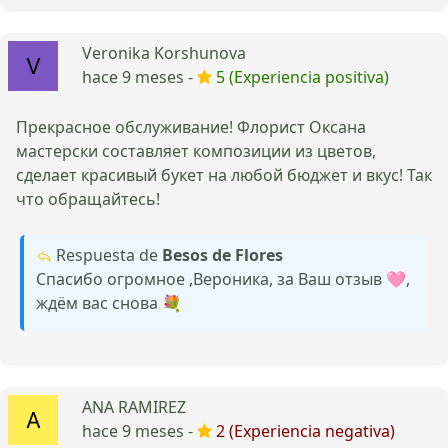
Veronika Korshunova
hace 9 meses -
5 (Experiencia positiva)
Прекрасное обслуживание! Флорист Оксана
мастерски составляет композиции из цветов,
сделает красивый букет на любой бюджет и вкус! Так
что обращайтесь!
Respuesta de
Besos de Flores
Спасибо огромное ,Вероника, за Ваш отзыв 🩷,
ждём вас снова 💐
ANA RAMIREZ
hace 9 meses -
2 (Experiencia negativa)