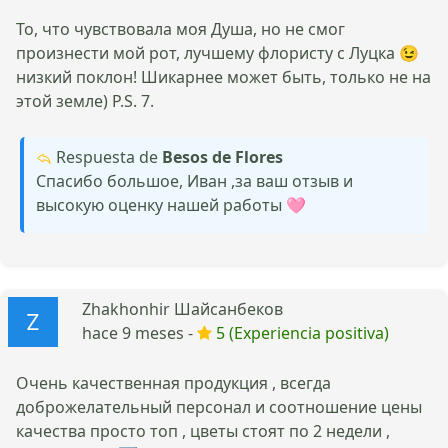
То, что чувствовала моя Душа, но не смог
произнести мой рот, лучшему флористу с Луцка 😉
низкий поклон! Шикарнее может быть, только не на
этой земле) P.S. 7.
Respuesta de
Besos de Flores
Спасибо большое, Иван ,за ваш отзыв и
высокую оценку нашей работы 🩷
Zhakhonhir Шайсанбеков
hace 9 meses -
5 (Experiencia positiva)
Очень качественная продукция , всегда
доброжелательный персонал и соотношение цены
качества просто топ , цветы стоят по 2 недели ,