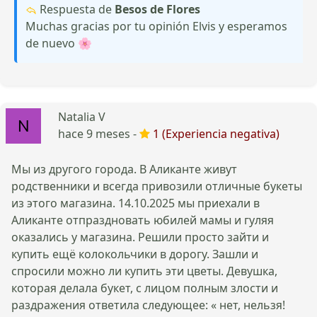
Respuesta de
Besos de Flores
Muchas gracias por tu opinión Elvis y esperamos
de nuevo 🌸
Natalia V
hace 9 meses -
1 (Experiencia negativa)
Мы из другого города. В Аликанте живут
родственники и всегда привозили отличные букеты
из этого магазина. 14.10.2025 мы приехали в
Аликанте отпраздновать юбилей мамы и гуляя
оказались у магазина. Решили просто зайти и
купить ещё колокольчики в дорогу. Зашли и
спросили можно ли купить эти цветы. Девушка,
которая делала букет, с лицом полным злости и
раздражения ответила следующее: « нет, нельзя!