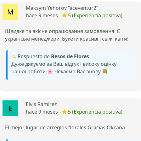
Maksym Yehorov “aceventur2”
hace 9 meses -
5 (Experiencia positiva)
Швидке та якісне опрацювання замовлення. Є
українські менеджери. Букети красиві і свіжі квіти!
Respuesta de
Besos de Flores
Дуже дякуємо за Ваш відгук і високу оцінку
нашої роботи 🌸 Чекаємо Вас знову 💐
Elvis Ramirez
hace 9 meses -
5 (Experiencia positiva)
El mejor lugar de arreglos florales Gracias Okcana