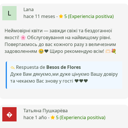
Lana
hace 11 meses -
5 (Experiencia positiva)
Неймовірні квіти — завжди свіжі та бездоганної
якості! 🌸 Обслуговування на найвищому рівні.
Повертаємось до вас кожного разу з величезним
задоволенням 🥹❤️ Щиро рекомендую всім! 🫶🏻💐
Respuesta de
Besos de Flores
Дуже Вам дякуємо,ми дуже цінуємо Вашу довіру
та чекаємо Вас знову у гості ❤️❤️❤️
Татьяна Пушкарёва
hace 1 año -
5 (Experiencia positiva)