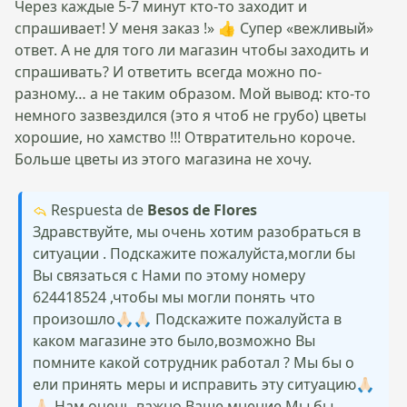
Через каждые 5-7 минут кто-то заходит и
спрашивает! У меня заказ !» 👍 Супер «вежливый»
ответ. А не для того ли магазин чтобы заходить и
спрашивать? И ответить всегда можно по-
разному… а не таким образом. Мой вывод: кто-то
немного зазвездился (это я чтоб не грубо) цветы
хорошие, но хамство !!! Отвратительно короче.
Больше цветы из этого магазина не хочу.
Respuesta de
Besos de Flores
Здравствуйте, мы очень хотим разобраться в
ситуации . Подскажите пожалуйста,могли бы
Вы связаться с Нами по этому номеру
624418524 ,чтобы мы могли понять что
произошло🙏🏻🙏🏻 Подскажите пожалуйста в
каком магазине это было,возможно Вы
помните какой сотрудник работал ? Мы бы о
ели принять меры и исправить эту ситуацию🙏🏻
🙏🏻 Нам очень важно Ваше мнение Мы бы