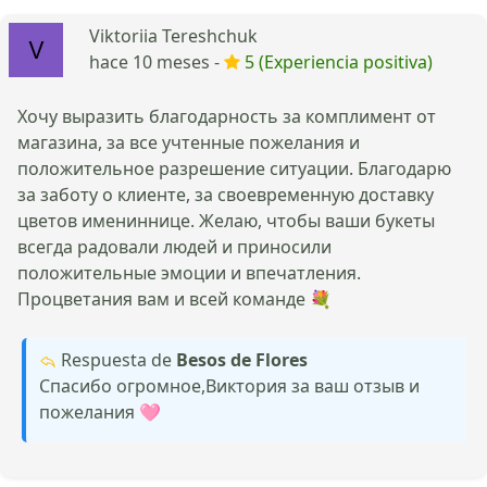
Viktoriia Tereshchuk
hace 10 meses -
5 (Experiencia positiva)
Хочу выразить благодарность за комплимент от
магазина, за все учтенные пожелания и
положительное разрешение ситуации. Благодарю
за заботу о клиенте, за своевременную доставку
цветов имениннице. Желаю, чтобы ваши букеты
всегда радовали людей и приносили
положительные эмоции и впечатления.
Процветания вам и всей команде 💐
Respuesta de
Besos de Flores
Спасибо огромное,Виктория за ваш отзыв и
пожелания 🩷