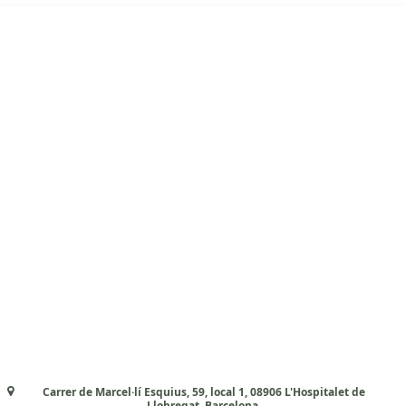
Carrer de Marcel·lí Esquius, 59, local 1, 08906 L'Hospitalet de
Llobregat, Barcelona