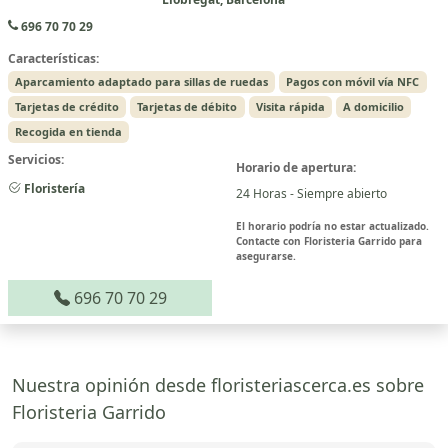
696 70 70 29
Características:
Aparcamiento adaptado para sillas de ruedas
Pagos con móvil vía NFC
Tarjetas de crédito
Tarjetas de débito
Visita rápida
A domicilio
Recogida en tienda
Servicios:
Horario de apertura:
Floristería
24 Horas - Siempre abierto
El horario podría no estar actualizado.
Contacte con Floristeria Garrido para
asegurarse.
696 70 70 29
Nuestra opinión desde floristeriascerca.es sobre
Floristeria Garrido