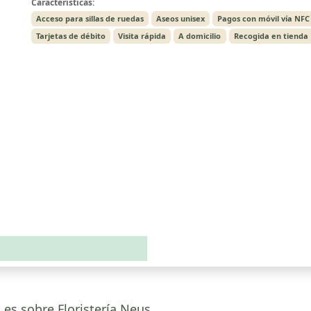
Características:
Acceso para sillas de ruedas
Aseos unisex
Pagos con móvil vía NFC
Tarjetas de débito
Visita rápida
A domicilio
Recogida en tienda
.es sobre Floristería Neus