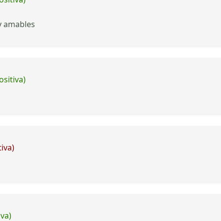
y amables
ositiva)
iva)
iva)