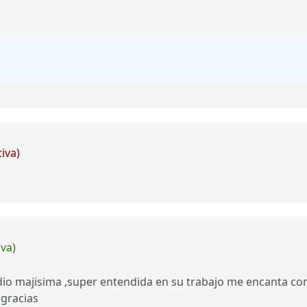
iva)
iva)
io majisima ,super entendida en su trabajo me encanta como
gracias