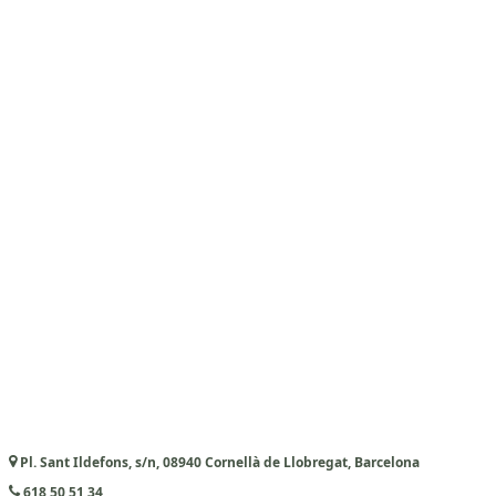
Pl. Sant Ildefons, s/n, 08940 Cornellà de Llobregat, Barcelona
618 50 51 34