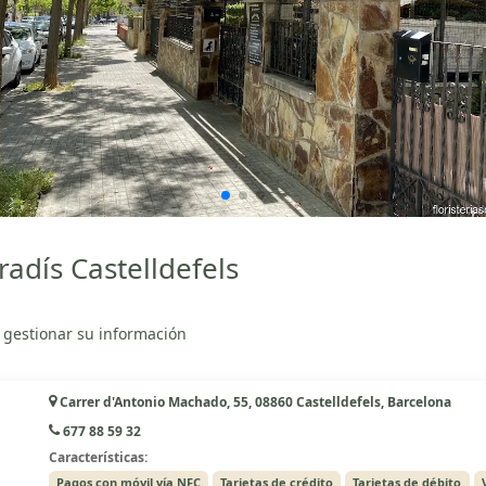
adís Castelldefels
 gestionar su información
Carrer d'Antonio Machado, 55, 08860 Castelldefels, Barcelona
677 88 59 32
Características:
Pagos con móvil vía NFC
Tarjetas de crédito
Tarjetas de débito