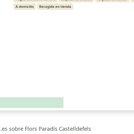
A domicilio
Recogida en tienda
.es sobre Flors Paradís Castelldefels