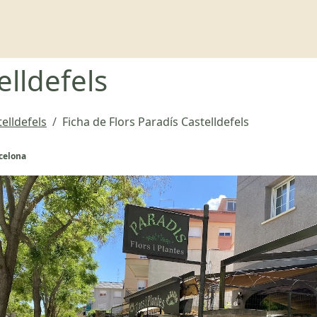
elldefels
telldefels
Ficha de Flors Paradís Castelldefels
rcelona