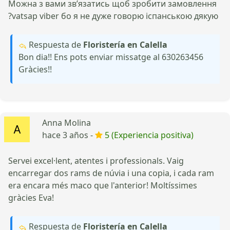
Можна з вами звʼязатись щоб зробити замовлення
?vatsap viber бо я не дуже говорю іспанською дякую
Respuesta de
Floristería en Calella
Bon dia!! Ens pots enviar missatge al 630263456
Gràcies!!
Anna Molina
hace 3 años -
5 (Experiencia positiva)
Servei excel·lent, atentes i professionals. Vaig
encarregar dos rams de núvia i una copia, i cada ram
era encara més maco que l'anterior! Moltíssimes
gràcies Eva!
Respuesta de
Floristería en Calella