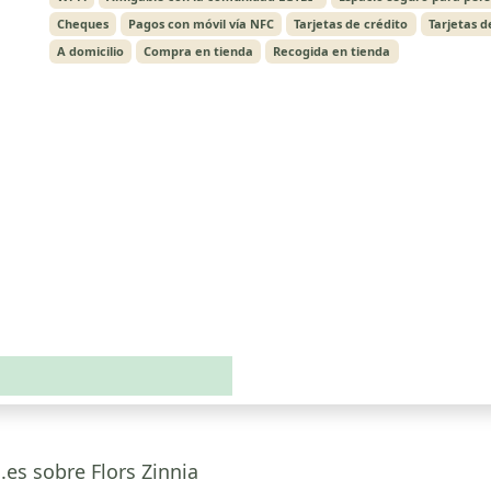
Cheques
Pagos con móvil vía NFC
Tarjetas de crédito
Tarjetas d
A domicilio
Compra en tienda
Recogida en tienda
.es sobre Flors Zinnia