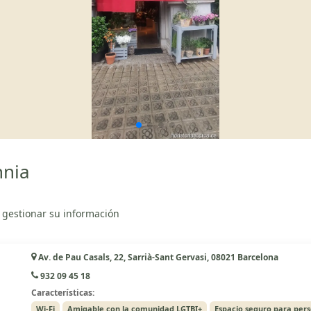
nnia
 gestionar su información
Av. de Pau Casals, 22, Sarrià-Sant Gervasi, 08021 Barcelona
932 09 45 18
Características:
Wi-Fi
Amigable con la comunidad LGTBI+
Espacio seguro para per