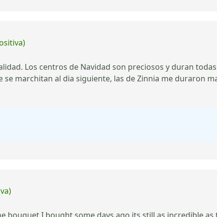
ositiva)
alidad. Los centros de Navidad son preciosos y duran todas 
que se marchitan al dia siguiente, las de Zinnia me duraron
iva)
he bouquet I bought some days ago its still as incredible a